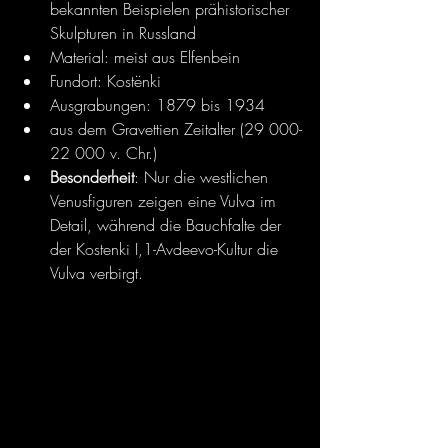
bekannten Beispielen prähistorischer 
Skulpturen in Russland
Material: meist aus Elfenbein
Fundort: Kostënki
Ausgrabungen: 1879 bis 1934
aus dem Gravettien Zeitalter (29 000-
22 000 v. Chr.)
Besonderheit
: Nur die westlichen 
Venusfiguren zeigen eine Vulva im 
Detail, während die Bauchfalte der  
der Kostenki I,1-Avdeevo-Kultur die 
Vulva verbirgt.