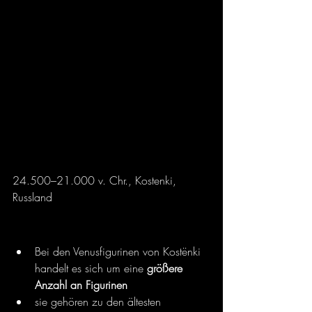
24.500–21.000 v. Chr., Kostenki, 
Russland
Bei den Venusfigurinen von Kostënki 
handelt es sich um eine 
größere 
Anzahl an Figurinen
sie gehören zu den ältesten 