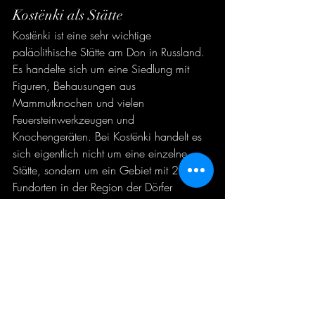
Kostënki als Stätte
Kostënki ist eine sehr wichtige 
paläolithische Stätte am Don in Russland. 
Es handelte sich um eine Siedlung mit 
Figuren, Behausungen aus 
Mammutknochen und vielen 
Feuersteinwerkzeugen und 
Knochengeräten. Bei Kostënki handelt es 
sich eigentlich nicht um eine einzelne 
Stätte, sondern um ein Gebiet mit 20 
Fundorten in der Region der Dörfer 
Kostenki und Borshevo, die alle auf das 
Paläolithikum zurückgehen.
Zu den bedeutenden Neuerungen des 
Gravettian gehören weitläufige Stellplätze 
oder Basislager mit organisierten 
Aktivitätsbereichen. Kostenky wurde immer 