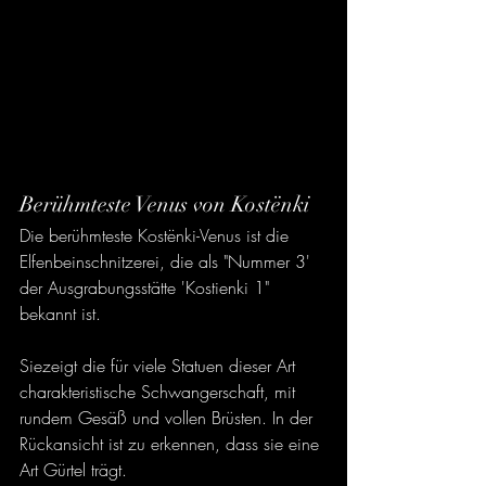
Berühmteste Venus von Kostënki
Die berühmteste Kostënki-Venus ist die 
Elfenbeinschnitzerei, die als "Nummer 3' 
der Ausgrabungsstätte 'Kostienki 1" 
bekannt ist.
Siezeigt die für viele Statuen dieser Art 
charakteristische Schwangerschaft, mit 
rundem Gesäß und vollen Brüsten. In der 
Rückansicht ist zu erkennen, dass sie eine 
Art Gürtel trägt.