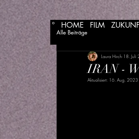
°
HOME
FILM
ZUKUNF
Alle Beiträge
Laura Hirch
18. Juli
IRAN - Wi
Aktualisiert:
16. Aug. 2023