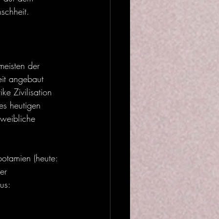
schheit.
meisten der 
eit angebaut 
e Zivilisation 
s heutigen 
 weibliche 
tamien (heute: 
er 
us: