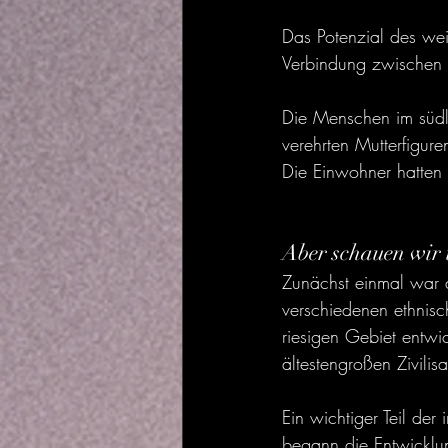
Das Potenzial des wei
Verbindung zwischen 
Die Menschen im südli
verehrten Mutterfigure
Die Einwohner hatten e
Aber schauen wir 
Zunächst einmal war d
verschiedenen ethnisch
riesigen Gebiet entwic
ältestengroßen Zivilis
Ein wichtiger Teil der
begann die Entwicklun