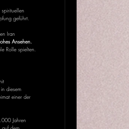
pirituellen 
fung geführt.
en Iran 
 hohes Ansehen.
e Rolle spielten.
it 
 in diesem 
imat einer der 
0.000 Jahren 
s auf dem 