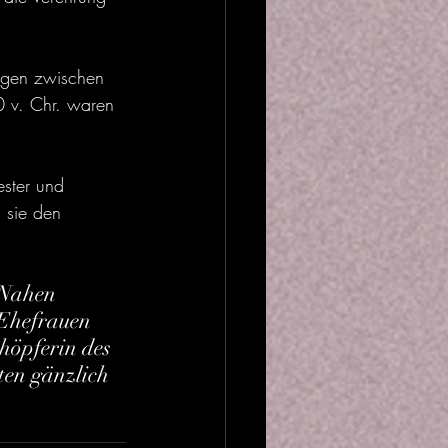
ungen zwischen 
 v. Chr. waren 
ester und 
 sie den 
 Nahen 
 Ehefrauen 
höpferin des 
ten gänzlich 