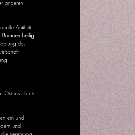
er anderen 
quelle Anāhitā 
r Brunnen heilig
, 
höpfung des 
rtschaft 
ung 
n Ostens durch 
en ein und 
egern und 
 die Verehrung 