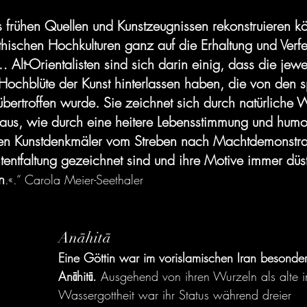
s frühen Quellen und Kunstzeugnissen rekonstruieren k
thischen Hochkulturen ganz auf die Erhaltung und Verf
 Alt-Orientalisten sind sich darin einig, dass die jewei
Hochblüte der Kunst hinterlassen haben, die von den s
ertroffen wurde. Sie zeichnet sich durch natürliche 
 aus, wie durch eine heitere Lebensstimmung und humo
en Kunstdenkmäler vom Streben nach Machtdemonstra
entfaltung gezeichnet sind und ihre Motive immer düst
n
.«.“ Carola Meier-Seethaler
Anāhitā
Eine Göttin war im vorislamischen Iran besonder
Anāhitā. 
Ausgehend von ihren Wurzeln als alte 
Wassergottheit war ihr Status während dreier 