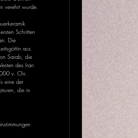
an verehrt wurde.
auerkeramik 
ersten Schritten 
ran. Die 
eitsgöttin aus 
on Sarab, die 
esten des Iran 
000 v. Chr. 
ls eine der 
pturen, die in 
einstimmungen 