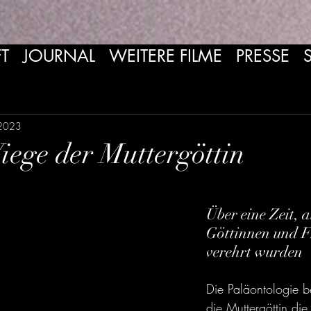
T
JOURNAL
WEITERE FILME
PRESSE
 2023
ege der Muttergöttin
Über eine Zeit, a
Göttinnen und F
verehrt wurden
Die Paläontologie be
die Muttergöttin die 