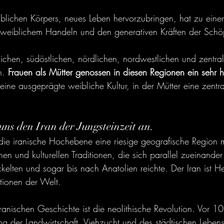
blichen Körpers, neues Leben hervorzubringen, hat zu einer s
weiblichem Handeln und den generativen Kräften der Schöp
chen, südöstlichen, nördlichen, nordwestlichen und zentral
n. 
Frauen als Mütter genossen in diesen Regionen ein sehr
ine ausgeprägte weibliche Kultur, in der Mütter eine zentral
uns den Iran der Jungsteinzeit an.
ie iranische Hochebene eine riesige geografische Region m
en und kulturellen Traditionen, die sich parallel zueinander
kelten und sogar bis nach Anatolien reichte. Der Iran ist He
ationen der Welt.
 iranischen Geschichte ist die neolithische Revolution. Vor 1
g der Landwirtschaft, Viehzucht und des städtischen Leben