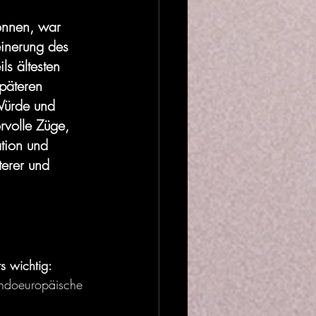
önnen, war 
einerung des 
ls ältesten 
päteren 
Würde und 
rvolle Züge, 
tion und 
erer und 
s wichtig: 
indoeuropäische 