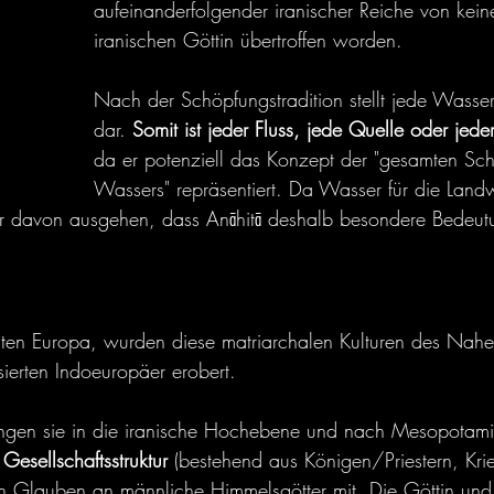
aufeinanderfolgender iranischer Reiche von kein
iranischen Göttin übertroffen worden.
Nach der Schöpfungstradition stellt jede Wasser
dar. 
Somit ist jeder Fluss, jede Quelle oder jede
da er potenziell das Konzept der "gesamten Sc
Wassers" repräsentiert. Da Wasser für die Landwi
wir davon ausgehen, dass Anāhitā deshalb besondere Bedeut
ten Europa, wurden diese matriarchalen Kulturen des Nahe
sierten Indoeuropäer erobert.
gen sie in die iranische Hochebene und nach Mesopotami
e Gesellschaftsstruktur
 (bestehend aus Königen/Priestern, Kri
n Glauben an männliche Himmelsgötter mit. Die Göttin und