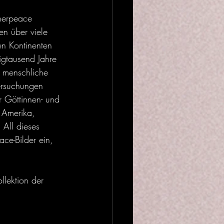
herpeace 
en über viele 
en Kontinenten 
igtausend Jahre 
e menschliche 
ersuchungen 
r Göttinnen- und 
, Amerika, 
 All dieses 
ce-Bilder ein, 
llektion der 