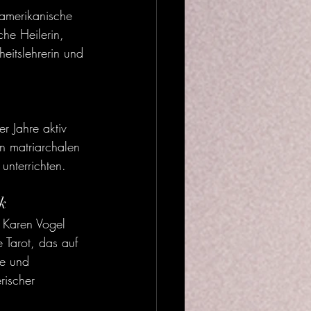
-amerikanische 
che Heilerin, 
eitslehrerin und 
r Jahre aktiv 
n matriarchalen 
 unterrichten.
k
 Karen Vogel 
 Tarot, das auf 
e und 
rischer 