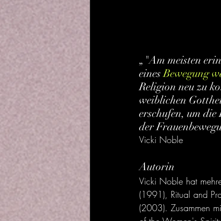
„"Am meisten erinn
eines 
Bewegung war
Religion neu zu ko
weiblichen Gotth
erschufen, um die 
der Frauenbewegun
Vicki Noble
Autorin
Vicki Noble hat mehr
(1991), Ritual and P
(2003). Zusammen mit