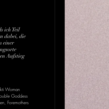
 ich Teil 
n dabei, die 
 einer 
ngsorte 
en Aufstieg 
akti Woman 
Double Goddess 
en, Foremothers 