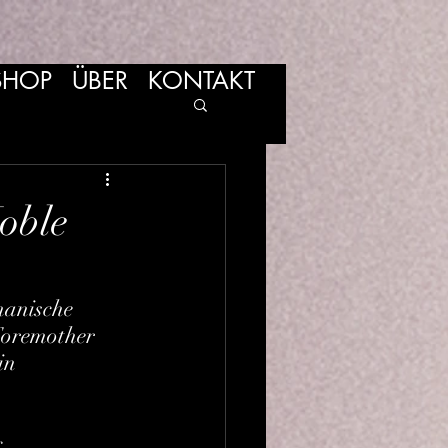
SHOP
ÜBER
KONTAKT
oble
manische 
Foremother 
in
g