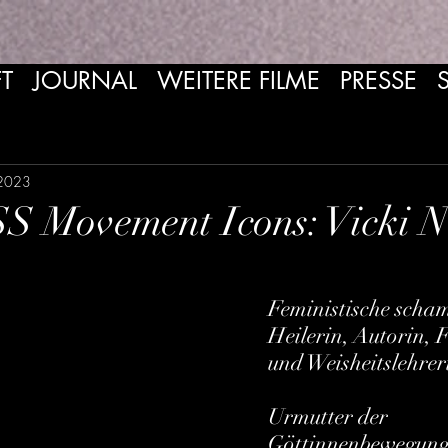
T
JOURNAL
WEITERE FILME
PRESSE
 2023
Movement Icons: Vicki N
Feministische scha
Heilerin, Autorin, 
und Weisheitslehrer
Urmutter der 
Göttinnenbewegun