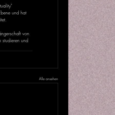
ality" 
 Ebene und hat 
tet.
hängerschaft von 
n studieren und 
Alle ansehen