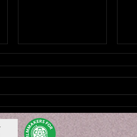
Spira
GODDESS Movement Icons
STARR GOODE