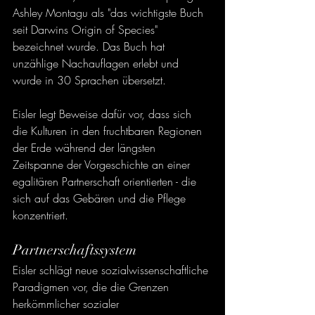
Ashley Montagu als "das wichtigste Buch 
seit Darwins Origin of Species" 
bezeichnet wurde. Das Buch hat 
unzählige Nachauflagen erlebt und 
wurde in 30 Sprachen übersetzt.
Eisler legt Beweise dafür vor, dass sich 
die Kulturen in den fruchtbaren Regionen 
der Erde während der längsten 
Zeitspanne der Vorgeschichte an einer 
egalitären Partnerschaft orientierten - die 
sich auf das Gebären und die Pflege 
konzentriert.
Partnerschaftssystem
Eisler schlägt neue sozialwissenschaftliche 
Paradigmen vor, die die Grenzen 
herkömmlicher sozialer 