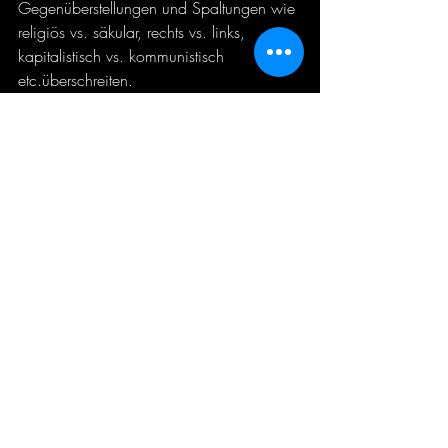
Gegenüberstellungen und Spaltungen wie 
religiös vs. säkular, rechts vs. links, 
kapitalistisch vs. kommunistisch 
etc.überschreiten.
Dafür hat sie das 
Partnerschaftsmodell 
entwickelt
, das sie weltweit auf Vorträgen 
vorstellt und als Beraterin von 
Unternehmen und Behörden dazu 
fungiert. Ihr Buch Nurturing Our 
Humanity: How Domination and 
Partnership Shape Our Brains, Lives, and 
Future zeigt, wie man eine 
gerechtere, 
nachhaltigere und weniger gewalttätige 
Welt
 aufbauen kann, die auf 
Partnerschaftssystemen statt auf 
Herrschaftssystemen
 basiert.