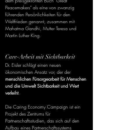
dem preisgekrönten Buch "Great 
Peacemakers" als eine von zwanzig 
führenden Persönlichkeiten für den 
Weltfrieden genannt, zusammen mit 
Mahatma Gandhi, Mutter Teresa und 
Martin Luther King.
Care-Arbeit mit Sichtbarkeit
Dr. Eisler schlägt einen neuen 
ökonomischen Ansatz vor, der der 
menschlichen Fürsorgearbeit für Menschen 
und die Umwelt Sichtbarkeit und Wert 
verleiht
.
Die Caring Economy Campaign ist ein 
Projekt des Zentrums für 
Partnerschaftsstudien, das sich auf den 
Aufbau eines Partnerschaftssystems 