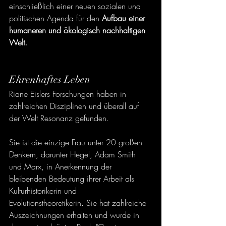
einschließlich einer neuen sozialen und 
politischen Agenda für den 
Aufbau einer 
humaneren und ökologisch nachhaltigen 
Welt.
Ehrenhaftes Leben
Riane Eislers Forschungen haben in 
zahlreichen Disziplinen und überall auf 
der Welt Resonanz gefunden.
Sie ist die einzige Frau unter 20 großen 
Denkern, darunter Hegel, Adam Smith 
und Marx, in Anerkennung der 
bleibenden Bedeutung ihrer Arbeit als 
Kulturhistorikerin und 
Evolutionstheoretikerin. Sie hat zahlreiche 
Auszeichnungen erhalten und wurde in 