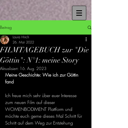
Beitrag
Laura Hirch
26. Mai 2022
FILMTAGEBUCH zur "Die
Göttin": N°1: meine Story
Aktualisiert:
16. Aug. 2023
Meine Geschichte: Wie ich zur Göttin 
fand
Ich freue mich sehr über euer Interesse 
zum neuen Film auf dieser 
WOMENBODIMENT Plattform und 
möchte euch gerne dieses Mal Schritt für 
Schritt auf dem Weg zur Entstehung 