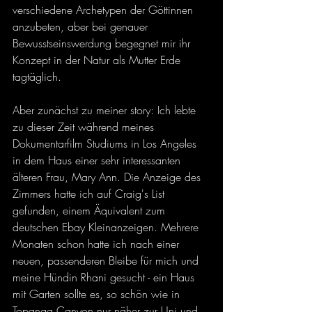
verschiedene Archetypen der Göttinnen 
anzubeten, aber bei genauer 
Bewusstseinswerdung begegnet mir ihr 
Konzept in der Natur als Mutter Erde 
tagtäglich. 
Aber zunächst zu meiner story: Ich lebte 
zu dieser Zeit während meines 
Dokumentarfilm Studiums in Los Angeles 
in dem Haus einer sehr interessanten 
älteren Frau, Mary Ann. Die Anzeige des 
Zimmers hatte ich auf Craig's List 
gefunden, einem Äquivalent zum 
deutschen Ebay Kleinanzeigen. Mehrere 
Monaten schon hatte ich nach einer 
neuen, passenderen Bleibe für mich und 
meine Hündin Rhani gesucht - ein Haus 
mit Garten sollte es, so schön wie in 
Topanga Canyon nur näher zur Uni und 