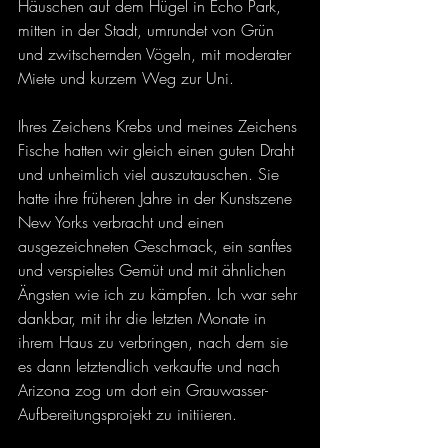
Häuschen auf dem Hügel in Echo Park, 
mitten in der Stadt, umrundet von Grün 
und zwitschernden Vögeln, mit moderater 
Miete und kurzem Weg zur Uni. 
Ihres Zeichens Krebs und meines Zeichens 
Fische hatten wir gleich einen guten Draht 
und unheimlich viel auszutauschen. Sie 
hatte ihre früheren Jahre in der Kunstszene 
New Yorks verbracht und einen 
ausgezeichneten Geschmack, ein sanftes 
und verspieltes Gemüt und mit ähnlichen 
Ängsten wie ich zu kämpfen. Ich war sehr 
dankbar, mit ihr die letzten Monate in 
ihrem Haus zu verbringen, nach dem sie 
es dann letztendlich verkaufte und nach 
Arizona zog um dort ein Grauwasser-
Aufbereitungsprojekt zu initiieren. 