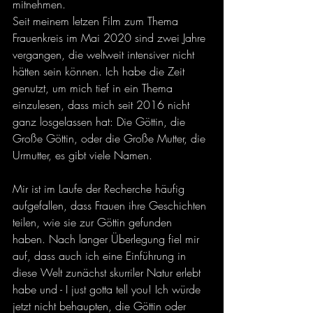
mitnehmen.
Seit meinem letzen Film zum Thema 
Frauenkreis im Mai 2020 sind zwei Jahre 
vergangen, die weltweit intensiver nicht 
hätten sein können. Ich habe die Zeit 
genutzt, um mich tief in ein Thema 
einzulesen, dass mich seit 2016 nicht 
ganz losgelassen hat: Die Göttin, die 
Große Göttin, oder die Große Mutter, die 
Urmutter, es gibt viele Namen. 
Mir ist im Laufe der Recherche häufig 
aufgefallen, dass Frauen ihre Geschichten 
teilen, wie sie zur Göttin gefunden 
haben. Nach langer Überlegung fiel mir 
auf, dass auch ich eine Einführung in 
diese Welt zunächst skurriler Natur erlebt 
habe und - I just gotta tell you! Ich würde 
jetzt nicht behaupten, die Göttin oder 