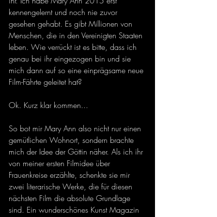
ihr. Ich habe Mary Ann 2015 erst 
kennengelernt und noch nie zuvor 
gesehen gehabt. Es gibt Millionen von 
Menschen, die in den Vereinigten Staaten 
leben. Wie verrückt ist es bitte, dass ich 
genau bei ihr eingezogen bin und sie 
mich dann auf so eine einprägsame neue 
Film-Fährte geleitet hat?
Ok. Kurz klar kommen...
So bot mir Mary Ann also nicht nur einen 
gemütlichen Wohnort, sondern brachte 
mich der Idee der Göttin näher. Als ich ihr 
von meiner ersten Filmidee über 
Frauenkreise erzählte, schenkte sie mir 
zwei literarische Werke, die für diesen 
nächsten Film die absolute Grundlage 
sind. Ein wunderschönes Kunst Magazin 