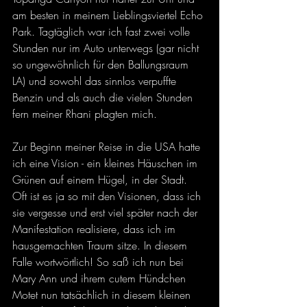
am besten in meinem Lieblingsviertel Echo 
Park. Tagtäglich war ich fast zwei volle 
Stunden nur im Auto unterwegs (gar nicht 
so ungewöhnlich für den Ballungsraum 
LA) und sowohl das sinnlos verpuffte 
Benzin und als auch die vielen Stunden 
fern meiner Rhani plagten mich. 
Zur Beginn meiner Reise in die USA hatte 
ich eine Vision - ein kleines Häuschen im 
Grünen auf einem Hügel, in der Stadt. 
Oft ist es ja so mit den Visionen, dass ich 
sie vergesse und erst viel später nach der 
Manifestation realisiere, dass ich im 
hausgemachten Traum sitze. In diesem 
Falle wortwörtlich! So saß ich nun bei 
Mary Ann und ihrem cutem Hündchen 
Motet nun tatsächlich in diesem kleinen 