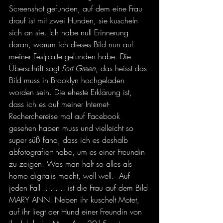
Screenshot gefunden, auf dem eine Frau 
drauf ist mit zwei Hunden, sie kuscheln 
sich an sie. Ich habe null Erinnerung 
daran, warum ich dieses Bild nun auf 
meiner Festplatte gefunden habe. Die 
Überschrift sagt 
Fort Green
, das heisst das 
Bild muss in Brooklyn hochgeladen 
worden sein. Die eheste Erklärung ist, 
dass ich es auf meiner Internet-
Recherchereise mal auf Facebook 
gesehen haben muss und vielleicht so 
super süß fand, dass ich es deshalb 
abfotografiert habe, um es einer Freundin 
zu zeigen. Was man halt so alles als 
homo digitalis macht, well well.  Auf 
jeden Fall ......... ist die Frau auf dem Bild 
MARY ANN! Neben ihr kuschelt Motet, 
auf ihr liegt der Hund einer Freundin von 