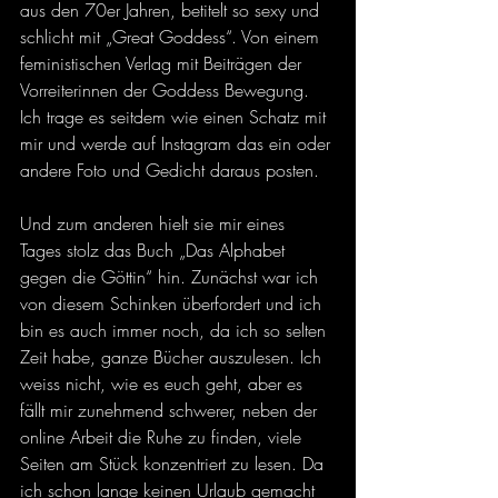
aus den 70er Jahren, betitelt so sexy und 
schlicht mit „Great Goddess“. Von einem 
feministischen Verlag mit Beiträgen der 
Vorreiterinnen der Goddess Bewegung. 
Ich trage es seitdem wie einen Schatz mit 
mir und werde auf Instagram das ein oder 
andere Foto und Gedicht daraus posten.
Und zum anderen hielt sie mir eines 
Tages stolz das Buch „Das Alphabet 
gegen die Göttin“ hin. Zunächst war ich 
von diesem Schinken überfordert und ich 
bin es auch immer noch, da ich so selten 
Zeit habe, ganze Bücher auszulesen. Ich 
weiss nicht, wie es euch geht, aber es 
fällt mir zunehmend schwerer, neben der 
online Arbeit die Ruhe zu finden, viele 
Seiten am Stück konzentriert zu lesen. Da 
ich schon lange keinen Urlaub gemacht 