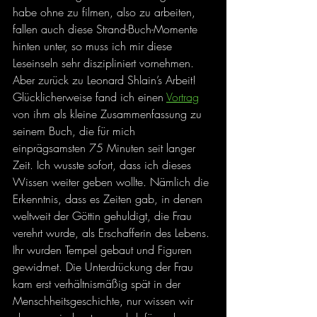
habe ohne zu filmen, also zu arbeiten, 
fallen auch diese Strand-Buch-Momente 
hinten unter, so muss ich mir diese 
Leseinseln sehr diszipliniert vornehmen. 
Aber zurück zu Leonard Shlain’s Arbeit! 
Glücklicherweise fand ich einen 
Vortrag
von ihm als kleine Zusammenfassung zu 
seinem Buch, die für mich 
einprägsamsten 75 Minuten seit langer 
Zeit. Ich wusste sofort, dass ich dieses 
Wissen weiter geben wollte. Nämlich die 
Erkenntnis, dass es Zeiten gab, in denen 
weltweit der Göttin gehuldigt, die Frau 
verehrt wurde, als Erschafferin des Lebens. 
Ihr wurden Tempel gebaut und Figuren 
gewidmet. Die Unterdrückung der Frau 
kam erst verhältnismäßig spät in der 
Menschheitsgeschichte, nur wissen wir 